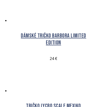
VÝBĚR MOŽNOSTÍ
Dámské tričko BARBORA Limited
Edition
24
€
VÝBĚR MOŽNOSTÍ
Tričko Lycro Scale Mexiko