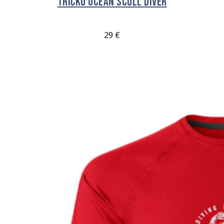
Tričko OCEAN Scull Diver
29
€
VÝBĚR MOŽNOSTÍ