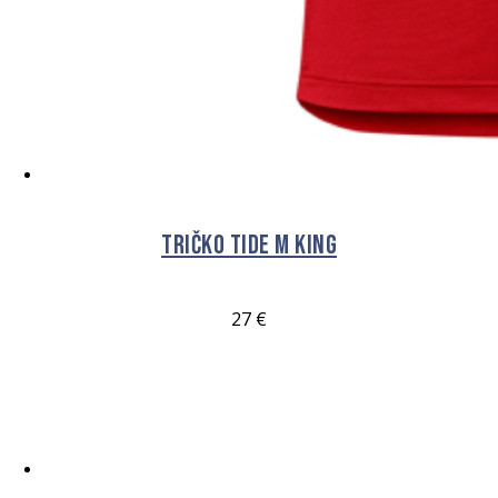
Tričko Tide M King
27
€
VÝBĚR MOŽNOSTÍ