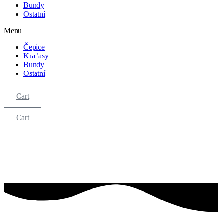
Bundy
Ostatní
Menu
Čepice
Kraťasy
Bundy
Ostatní
Cart
Cart