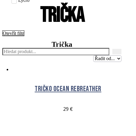
Lycro
Trička
Otevřít filtr
Trička
Tričko OCEAN Rebreather
29
€
VÝBĚR MOŽNOSTÍ