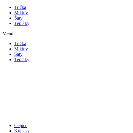
Přejít
Trička
k
Mikiny
obsahu
Šaty
Tepláky
Menu
Trička
Mikiny
Šaty
Tepláky
Čepice
Kraťasy