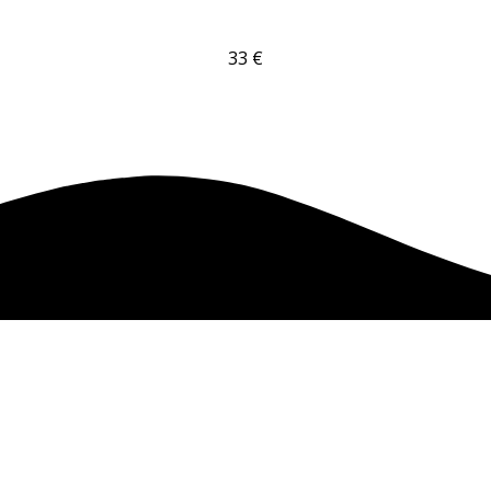
33
€
VÝBĚR MOŽNOSTÍ