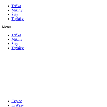
Přejít
Trička
k
Mikiny
obsahu
Šaty
Tepláky
Menu
Trička
Mikiny
Šaty
Tepláky
Čepice
Kraťasy