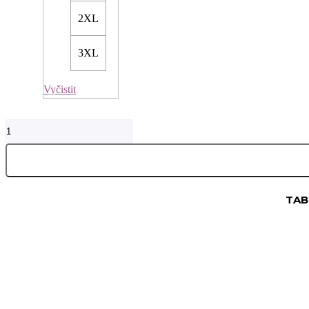
2XL
3XL
Vyčistit
Mikina
Camouflage
Green
M
King
množství
TAB