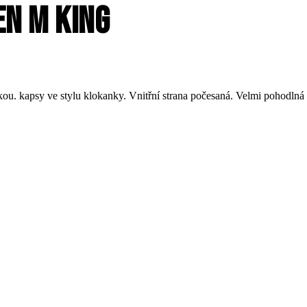
n M King
u. kapsy ve stylu klokanky. Vnitřní strana počesaná. Velmi pohodlná m