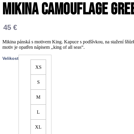
Mikina Camouflage Gree
45
€
Mikina pánská s motivem King. Kapuce s podšívkou, na stažení šňůrko
motiv je opatřen nápisem ,,king of all seas“.
Velikost
XS
S
M
L
XL