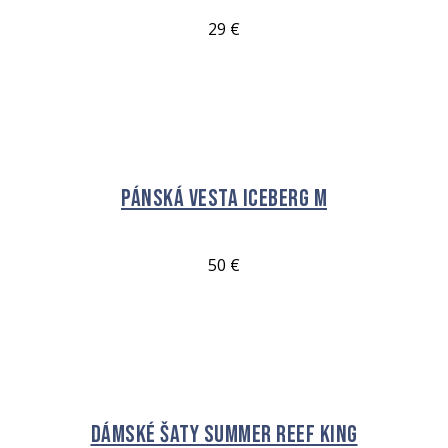
29
€
VÝBĚR MOŽNOSTÍ
Pánská vesta Iceberg M
50
€
VÝBĚR MOŽNOSTÍ
Dámské Šaty Summer Reef King