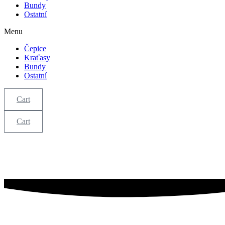
Bundy
Ostatní
Menu
Čepice
Kraťasy
Bundy
Ostatní
Cart
Cart